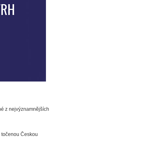
né z nejvýznamnějších
na točenou Českou