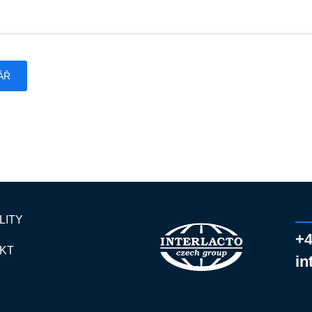
LITY
+4
KT
in