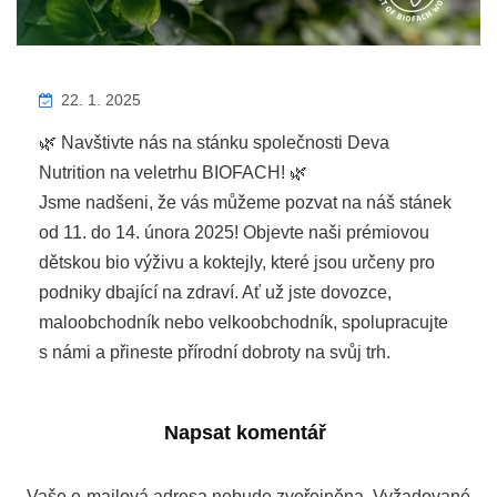
22. 1. 2025
🌿 Navštivte nás na stánku společnosti Deva
Nutrition na veletrhu BIOFACH! 🌿
Jsme nadšeni, že vás můžeme pozvat na náš stánek
od 11. do 14. února 2025! Objevte naši prémiovou
dětskou bio výživu a koktejly, které jsou určeny pro
podniky dbající na zdraví. Ať už jste dovozce,
maloobchodník nebo velkoobchodník, spolupracujte
s námi a přineste přírodní dobroty na svůj trh.
Napsat komentář
Vaše e-mailová adresa nebude zveřejněna.
Vyžadované